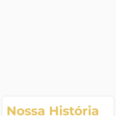
Selic em alta? Saiba porque isso
não impacta o consórcio
21 de julho de 2022
/
Taxa Selic em alta? Mas calma! Você sabia que ela não
tem impacto algum sobre o consórcio? Então, vamos
explicar...
LEIA MAIS
Nossa História