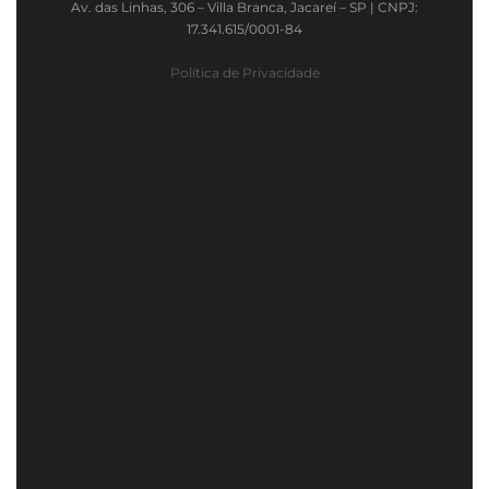
Av. das Linhas, 306 – Villa Branca, Jacareí – SP | CNPJ:
17.341.615/0001-84
Política de Privacidade