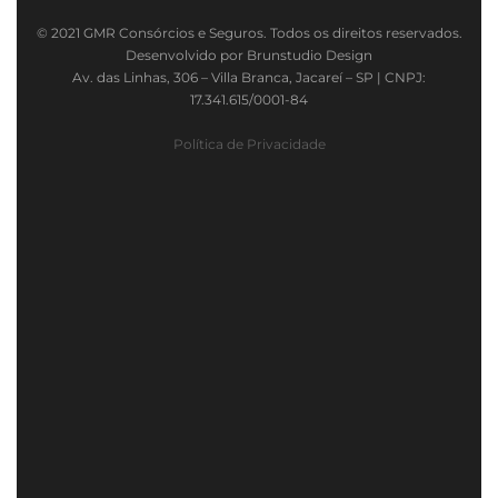
© 2021 GMR Consórcios e Seguros. Todos os direitos reservados.
Desenvolvido por Brunstudio Design
Av. das Linhas, 306 – Villa Branca, Jacareí – SP | CNPJ:
17.341.615/0001-84
Política de Privacidade