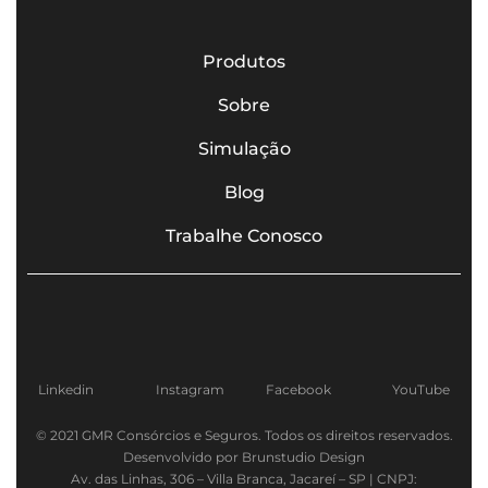
Produtos
Sobre
Simulação
Blog
Trabalhe Conosco
Linkedin
Instagram
Facebook
YouTube
© 2021 GMR Consórcios e Seguros. Todos os direitos reservados.
Desenvolvido por Brunstudio Design
Av. das Linhas, 306 – Villa Branca, Jacareí – SP | CNPJ: